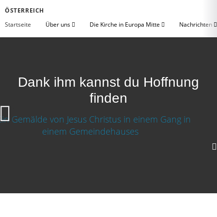
ÖSTERREICH
Startseite
Über uns
Die Kirche in Europa Mitte
Nachrichten
Dank ihm kannst du Hoffnung
finden
Dank ihm kannst du Hoffnung finden
Video herunterladen
HIER
findest du ein Gemeindehaus in deiner Nähe